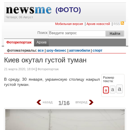
(ФОТО)
Четверг, 06 Август
|
|
Мобильная версия
Архив новостей
RSS
Поиск
Фоторепортаж
Архив
фотоматериалы:
все
|
шоу-бизнес
|
автомобили
|
спорт
Киев окутал густой туман
|
21 марта 2020, 18:04
Фоторепортаж
Размер
В среду, 30 января, украинскую столицу накрыл
текста:
густой туман.
1/16
назад
вперед