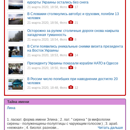
курорты Украины остались без снега
21 марта 2020, 18:58, Фото
17
В Словакии столкнулись автобус и грузовик, погибли 13
человек
21 марта 2020, 18:56, Фото
21
Осторожно за рулем: столичные дороги снова накрыла
загадочная туманность
21 марта 2020, 18:54, Фото
8
В Сети появились уникальные снимки визита президента
на Восток Украины
21 марта 2020, 18:53, Фото
14
Президенту Украины показали корабли НАТО в Одессе
21 марта 2020, 18:50, Фото
9
В России число погибших при наводнении достигло 20
человек
21 марта 2020, 18:48, Фото
12
Тайна имени
Лина
1. ласкат. форма имени Элина ; 2. лат. " сирена " (в мифологии
сирены - полуженщины-полуптицы с чарующим голосом ) ; 3. араб.
«нежная» ; 4. биолог. разнови...
Читать дальше