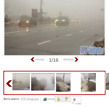
1/16
назад
вперед
0
Фото взято:
УРА-Информ
0