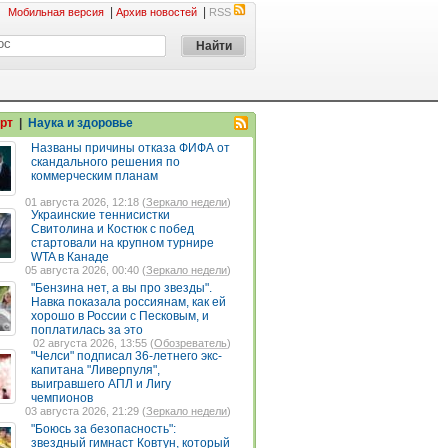
|
|
Мобильная версия
Архив новостей
RSS
рт
|
Наука и здоровье
Названы причины отказа ФИФА от
скандального решения по
коммерческим планам
01 августа 2026, 12:18 (
Зеркало недели
)
Украинские теннисистки
Свитолина и Костюк с побед
стартовали на крупном турнире
WTA в Канаде
05 августа 2026, 00:40 (
Зеркало недели
)
"Бензина нет, а вы про звезды".
Навка показала россиянам, как ей
хорошо в России с Песковым, и
поплатилась за это
02 августа 2026, 13:55 (
Обозреватель
)
"Челси" подписал 36-летнего экс-
капитана "Ливерпуля",
выигравшего АПЛ и Лигу
чемпионов
03 августа 2026, 21:29 (
Зеркало недели
)
"Боюсь за безопасность":
звездный гимнаст Ковтун, который