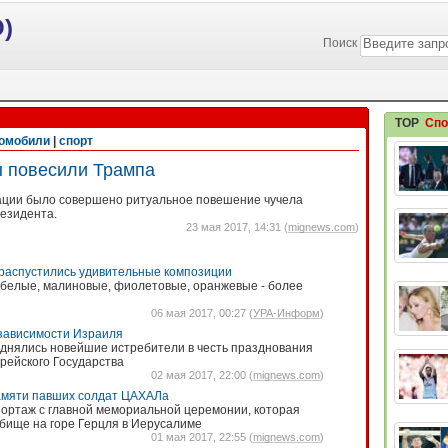
)
Поиск
TOP
Спо
омобили
|
спорт
 повесили Трампа
ации было совершено ритуальное повешение чучела
резидента.
23 мая 2017, 14:31 (
mignews.com
)
 распустились удивительные композиции
 белые, малиновые, фиолетовые, оранжевые - более
06 мая 2017, 00:27 (
УРА-Информ
)
езависимости Израиля
днялись новейшие истребители в честь празднования
врейского Государства
02 мая 2017, 22:00 (
mignews.com
)
амяти павших солдат ЦАХАЛа
ортаж с главной мемориальной церемонии, которая
бище на горе Герцля в Иерусалиме
01 мая 2017, 22:55 (
mignews.com
)