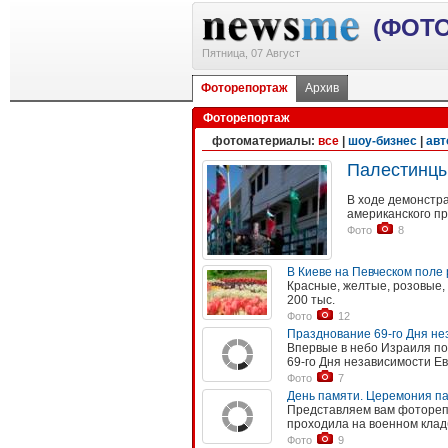
(ФОТО
Пятница, 07 Август
Фоторепортаж
Архив
Фоторепортаж
фотоматериалы:
все
|
шоу-бизнес
|
авт
Палестинцы
В ходе демонстр
американского п
Фото
8
В Киеве на Певческом поле
Красные, желтые, розовые,
200 тыс.
Фото
12
Празднование 69-го Дня н
Впервые в небо Израиля по
69-го Дня независимости Е
Фото
7
День памяти. Церемония п
Представляем вам фотореп
проходила на военном клад
Фото
9