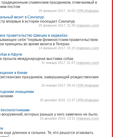
ь традиционным славянским праздником, отмечаемый в
ким постом.
26 февраля 2017, 16:00 (
УРА-Информ
)
альный визит в Сингапур
тр впервые в истории посещает Сингапур.
20 февраля 2017, 21:30 (
mignews.com
)
кое правительство Швеции в хиджабах
зывающее себя “первым феминистским правительством
ои принципы во время визита в Тегеран.
14 февраля 2017, 01:23 (
mignews.com
)
обак в Афуле
а прошла международная выставка собак.
31 января 2017, 01:57 (
mignews.com
)
рещение в Киеве
христианских праздников, завершающий рождественские
.
20 января 2017, 09:10 (
УРА-Информ
)
огодними локациями
расками.
26 декабря 2016, 12:37 (
УРА-Информ
)
 беспилотниками
вооружений, которых раньше у него замечено не было.
15 декабря 2016, 13:31 (
mignews.com
)
ле
а еще длиннее и сильнее. Те, кто решатся атаковать