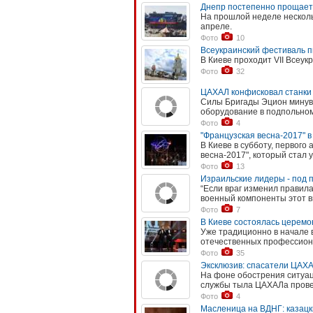
Днепр постепенно прощаетс
На прошлой неделе нескол
апреле.
Фото
10
Всеукраинский фестиваль п
В Киеве проходит VII Всеук
Фото
32
ЦАХАЛ конфисковал станки
Силы Бригады Эцион минув
оборудование в подпольном
Фото
4
"Французская весна-2017" в
В Киеве в субботу, первого
весна-2017", который стал у
Фото
13
Израильские лидеры - под
“Если враг изменил правила
военный компоненты этот 
Фото
7
В Киеве состоялась церемо
Уже традиционно в начале 
отечественных профессион
Фото
35
Эксклюзив: спасатели ЦАХАЛ
На фоне обострения ситуац
службы тыла ЦАХАЛа прове
Фото
4
Масленица на ВДНГ: казацк