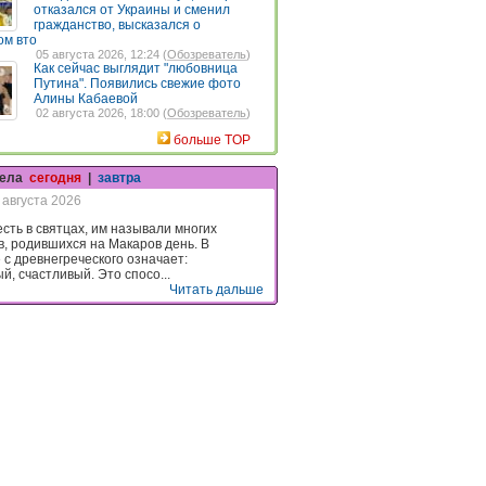
отказался от Украины и сменил
гражданство, высказался о
ом вто
05 августа 2026, 12:24 (
Обозреватель
)
Как сейчас выглядит "любовница
Путина". Появились свежие фото
Алины Кабаевой
02 августа 2026, 18:00 (
Обозреватель
)
больше TOP
гела
сегодня
|
завтра
 августа 2026
есть в святцах, им называли многих
в, родившихся на Макаров день. В
 с древнегреческого означает:
й, счастливый. Это спосо...
Читать дальше