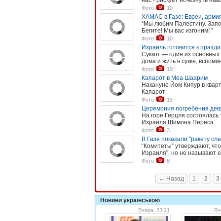
нас - рискует исчезнуть нав
Фото
10
ХАМАС в Газе: Евреи, арми
“Мы любим Палестину. Запо
Бегите! Мы вас изгоним! ”
Фото
10
Израиль готовится к празди
Суккот — один из основных 
дома и жить в сукке, вспоми
Фото
19
Капарот в Меа Шаарим
Накануне Йом Кипур в ква
Капарот
Фото
15
Церемония погребения дев
На горе Герцля состоялась
Израиля Шимона Переса.
Фото
3
В Газе показали "ракету сл
“Комитеты” утверждают, чт
Израиля”, но не называют 
Фото
8
← Назад
1
2
3
Новини українською
Вчера, 23:21
Вч