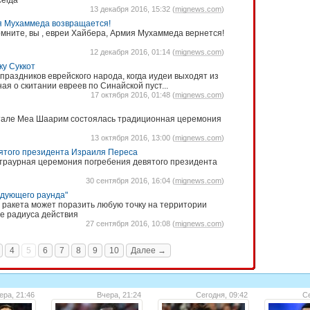
сегда"
13 декабря 2016, 15:32 (
mignews.com
)
я Мухаммеда возвращается!
мните, вы , евреи Хайбера, Армия Мухаммеда вернется!
12 декабря 2016, 01:14 (
mignews.com
)
ку Суккот
праздников еврейского народа, когда иудеи выходят из
ная о скитании евреев по Синайской пуст...
17 октября 2016, 01:48 (
mignews.com
)
ртале Меа Шаарим состоялась традиционная церемония
13 октября 2016, 13:00 (
mignews.com
)
ятого президента Израиля Переса
 траурная церемония погребения девятого президента
30 сентября 2016, 16:04 (
mignews.com
)
едующего раунда"
о ракета может поразить любую точку на территории
ее радиуса действия
27 сентября 2016, 10:08 (
mignews.com
)
4
5
6
7
8
9
10
Далее →
ера, 21:46
Вчера, 21:24
Сегодня, 09:42
Се