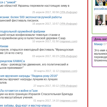
я с "зимой"
ько областей Украины пережили настоящую зиму в
российск
25 апреля 2017, 00:58 (
УРА-Информ
)
исанки: более 500 экспонатов ручной работы
раинский фестиваль писанок.
16 апреля 2017, 10:57 (
УРА-Информ
)
 подпольной оружейной фабрики
шей ночью конфисковали тяжелые станки и
 оружейном цеху в палестинской деревне Саар.
День ан
10 апреля 2017, 01:50 (
mignews.com
)
Макар
07
 Киеве
 апреля, открылся ежегодный фестиваль "Французская
Это имя 
же 14-м по счету.
мальчико
03 апреля 2017, 00:23 (
УРА-Информ
)
переводе
блаженны
 прицелом ХАМАСа
 игры - руководство движения, его политический и
вызов принимают”
30 марта 2017, 11:12 (
mignews.com
)
ния вручения награды "Людина року-2016"
весны вручают награды лучшим из лучших
алов.
27 марта 2017, 00:12 (
УРА-Информ
)
а готовятся к войне в Газе
ии на всех границах Израиля Спасательная Бригада
ла масштабные учения.
01 марта 2017, 14:10 (
mignews.com
)
ие забавы, фуд-корт и мастер-классы