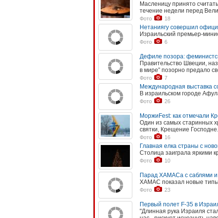
Масленицу принято считат
течение недели перед Вели
Фото
18
Нетаниягу совершил офици
Израильский премьер-минис
Фото
6
Дефиле позора: феминистс
Правительство Швеции, на
в мире” позорно предало св
Фото
7
Международная выставка с
В израильском городе Афул
Фото
26
МоржиFest: как отмечали К
Один из самых старинных 
святки, Крещение Господне
Фото
16
Главная елка страны с нов
Столица заиграла яркими к
Фото
10
Парад ХАМАСа с саблями и
ХАМАС показал новые типы 
Фото
23
Первый полет F-35 в Израи
"Длинная рука Израиля стал